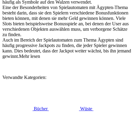
häufig als Symbole auf den Walzen verwendet.
Eine der Besonderheiten von Spielautomaten mit Ägypten-Thema
besteht darin, dass sie den Spielern verschiedene Bonusfunktionen
bieten können, mit denen sie mehr Geld gewinnen können. Viele
Slots bieten beispielsweise Bonusspiele an, bei denen der User aus
verschiedenen Objekten auswählen muss, um verborgene Schätze
zu finden.
Auch im Bereich der Spielautomaten zum Thema Ägypten sind
häufig progressive Jackpots zu finden, die jeder Spieler gewinnen
kann. Dies bedeutet, dass der Jackpot weiter wächst, bis ihn jemand
gewinnt.
Mehr lesen
Verwandte Kategorien:
Bücher
Wüste