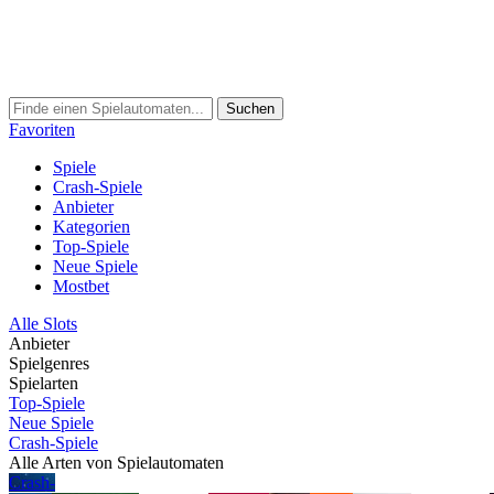
Suchen
Favoriten
Spiele
Crash-Spiele
Anbieter
Kategorien
Top-Spiele
Neue Spiele
Mostbet
Alle Slots
Anbieter
Spielgenres
Spielarten
Top-Spiele
Neue Spiele
Crash-Spiele
Alle Arten von Spielautomaten
Crash-