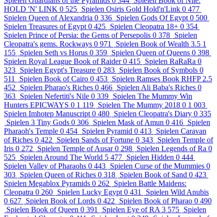
Spielen
Guardians of the Pyramids
0
344
Spielen
Book of Nile:
HOLD 'N' LINK
0
525
Spielen
Osiris Gold Hold'n'Link
0
477
Spielen
Queen of Alexandria
0
336
Spielen
Gods Of Egypt
0
500
Spielen
Treasures of Egypt
0
425
Spielen
Cleopatra 18+
0
354
Spielen
Prince of Persia: the Gems of Persepolis
0
378
Spielen
Cleopatra's gems. Rockways
0
971
Spielen
Book of Wealth
3.5
1
155
Spielen
Seth vs Horus
0
359
Spielen
Queen of Queens
0
398
Spielen
Royal League Book of Raider
0
415
Spielen
RaRaRa
0
323
Spielen
Egypt's Treasure
0
283
Spielen
Book of Symbols
0
511
Spielen
Book of Cairo
0
453
Spielen
Ramses Book RHFP
2.5
452
Spielen
Pharao's Riches
0
466
Spielen
Ali Baba's Riches
0
363
Spielen
Nefertiti's Nile
0
339
Spielen
The Mummy Win
Hunters EPICWAYS
0
1 119
Spielen
The Mummy 2018
0
1 003
Spielen
Imhotep Manuscript
0
480
Spielen
Cleopatra's Diary
0
335
Spielen
3 Tiny Gods
0
306
Spielen
Mask of Amun
0
416
Spielen
Pharaoh's Temple
0
454
Spielen
Pyramid
0
413
Spielen
Caravan
of Riches
0
422
Spielen
Sands of Fortune
0
343
Spielen
Temple of
Iris
0
272
Spielen
Temple of Ausar
0
298
Spielen
Legends of Ra
0
525
Spielen
Around The World
5
477
Spielen
Hidden
0
444
Spielen
Valley of Pharaohs
0
443
Spielen
Curse of the Mummies
0
303
Spielen
Queen of Riches
0
318
Spielen
Book of Sand
0
423
Spielen
Megablox Pyramids
0
262
Spielen
Battle Maidens:
Cleopatra
0
260
Spielen
Lucky Egypt
0
431
Spielen
Wild Anubis
0
627
Spielen
Book of Lords
0
422
Spielen
Book of Pharao
0
490
Spielen
Book of Queen
0
391
Spielen
Eye of RA
3
575
Spielen