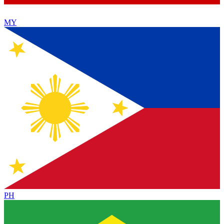
MY
PH