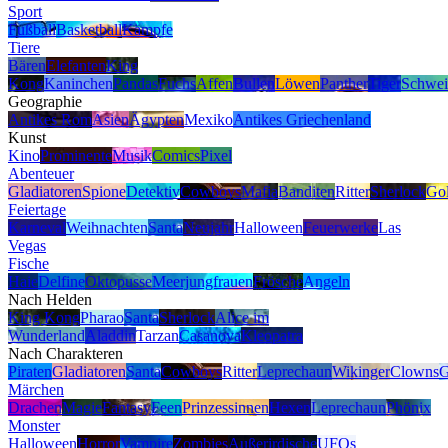
Sport
Fußball
Basketball
Kämpfe
Tiere
Bären
Elefanten
King
Kong
Kaninchen
Pandas
Fuchs
Affen
Bullen
Löwen
Panther
Tiger
Schwei
Geographie
Antikes Rom
Asien
Ägypten
Mexiko
Antikes Griechenland
Kunst
Kino
Prominente
Musik
Comics
Pixel
Abenteuer
Gladiatoren
Spione
Detektiv
Cowboys
Mafia
Banditen
Ritter
Sherlock
Gol
Feiertage
Karneval
Weihnachten
Santa
Neujahr
Halloween
Feuerwerke
Las
Vegas
Fische
Haie
Delfine
Oktopusse
Meerjungfrauen
Frösche
Angeln
Nach Helden
King Kong
Pharao
Santa
Sherlock
Alice im
Wunderland
Aladdin
Tarzan
Casanova
Kleopatra
Nach Charakteren
Piraten
Gladiatoren
Santa
Cowboys
Ritter
Leprechaun
Wikinger
Clowns
G
Märchen
Drachen
Magie
Fantasy
Feen
Prinzessinnen
Hexen
Leprechaun
Phönix
Monster
Halloween
Horror
Vampire
Zombies
Außerirdische
UFOs