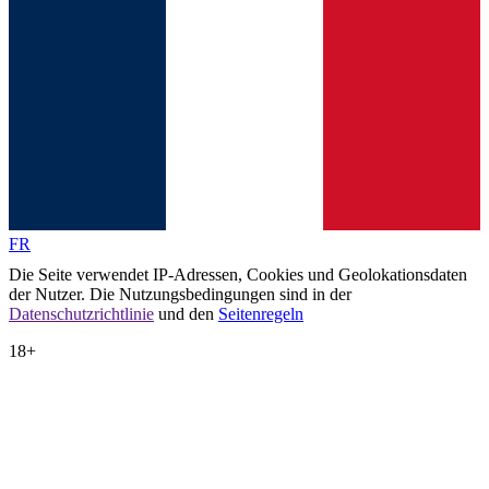
FR
Die Seite verwendet IP-Adressen, Cookies und Geolokationsdaten
der Nutzer. Die Nutzungsbedingungen sind in der
Datenschutzrichtlinie
und den
Seitenregeln
18+