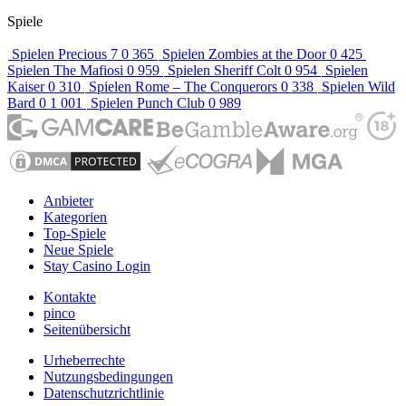
Spiele
Spielen
Precious 7
0
365
Spielen
Zombies at the Door
0
425
Spielen
The Mafiosi
0
959
Spielen
Sheriff Colt
0
954
Spielen
Kaiser
0
310
Spielen
Rome – The Conquerors
0
338
Spielen
Wild
Bard
0
1 001
Spielen
Punch Club
0
989
Anbieter
Kategorien
Top-Spiele
Neue Spiele
Stay Casino Login
Kontakte
pinco
Seitenübersicht
Urheberrechte
Nutzungsbedingungen
Datenschutzrichtlinie