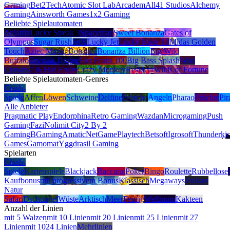
Gaming
Bet2Tech
Atomic Slot Lab
Arcadem
All41 Studios
Alchemy
Gaming
Ainsworth Games
1x2 Gaming
Beliebte Spielautomaten
Aviatrix
Lucky Streak 3
Spaceman
Sweet Bonanza
Gates of
Olympus
Sugar Rush
JetX
Lucky Jet
Lucky Joker 10
Midas Golden
Touch
Aztec Magic Bonanza
Bonanza Billion
Big Wild
Buffalo
Crystals Digger
Hot Fruits 100
Big Bass Splash
Wild
Crowns
7 & Hot Fruits
Crazy Monkey
Resident
Wilds of Fortune
Beliebte Spielautomaten-Genres
Crash-
Spiele
Affen
Löwen
Schweine
Delfine
Frösche
Angeln
Pharao
Früchte
Pir
Alle Anbieter
Pragmatic Play
Endorphina
Retro Gaming
Wazdan
Microgaming
Push
Gaming
Fazi
Nolimit City
2 By 2
Gaming
BGaming
Amatic
NetGame
Playtech
Betsoft
Igrosoft
Thunderki
Games
Gamomat
Yggdrasil Gaming
Spielarten
Crash-
Spiele
Kartenspiele
Blackjack
Baccarat
Poker
Bingo
Roulette
Rubbellose
Kaufbonus
mit progressivem Bonus
Klassisch
Megaways
Vulkan
Natur
Safari
Dschungel
Wüste
Arktisch
Meer
Feurig
Weltraum
Kakteen
Anzahl der Linien
mit 5 Walzen
mit 10 Linien
mit 20 Linien
mit 25 Linien
mit 27
Linien
mit 1024 Linien
Mehrlinien