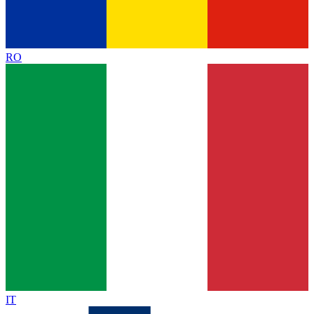
RO
IT