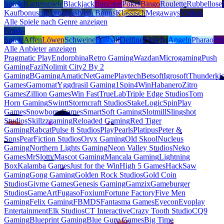
Spiele
Kartenspiele
Blackjack
Baccarat
Poker
Bingo
Roulette
Rubbellose
Kaufbonus
mit progressivem Bonus
Klassisch
Megaways
Vulkan
Alle Spiele nach Genre anzeigen
Crash-
Spiele
Affen
Löwen
Schweine
Fußball
Delfine
Frösche
Angeln
Pharao
Frü
Alle Anbieter anzeigen
Pragmatic Play
Endorphina
Retro Gaming
Wazdan
Microgaming
Push
Gaming
Fazi
Nolimit City
2 By 2
Gaming
BGaming
Amatic
NetGame
Playtech
Betsoft
Igrosoft
Thunderki
Games
Gamomat
Yggdrasil Gaming
1Spin4Win
Habanero
Zitro
Games
Zillion Games
Win Fast
TrueLab
Triple Edge Studios
Tom
Horn Gaming
Swintt
Stormcraft Studios
StakeLogic
SpinPlay
Games
Snowborn Games
SmartSoft Gaming
Slotmill
Slingshot
Studios
Skillzzgaming
Reloaded Gaming
Red Tiger
Gaming
Rabcat
Pulse 8 Studios
PlayPearls
Platipus
Peter &
Sons
PearFiction Studios
Oryx Gaming
Old Skool
Nucleus
Gaming
Northern Lights Gaming
Neon Valley Studios
Neko
Games
MrSlotty
Mascot Gaming
Mancala Gaming
Lightning
Box
Kalamba Games
Just for the Win
High 5 Games
HackSaw
Gaming
Gong Gaming
Golden Rock Studios
Gold Coin
Studios
Givme Games
Genesis Gaming
Gamzix
Gameburger
Studios
GameArt
Fugaso
Foxium
Fortune Factory
Five Men
Gaming
Felix Gaming
FBMDS
Fantasma Games
Eyecon
Evoplay
Entertainment
Elk Studios
CT Interactive
Crazy Tooth Studio
CQ9
Gaming
Blueprint Gaming
Blue Guru Games
Big Time