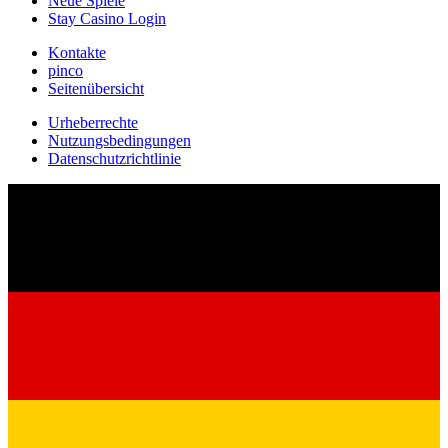
Neue Spiele
Stay Casino Login
Kontakte
pinco
Seitenübersicht
Urheberrechte
Nutzungsbedingungen
Datenschutzrichtlinie