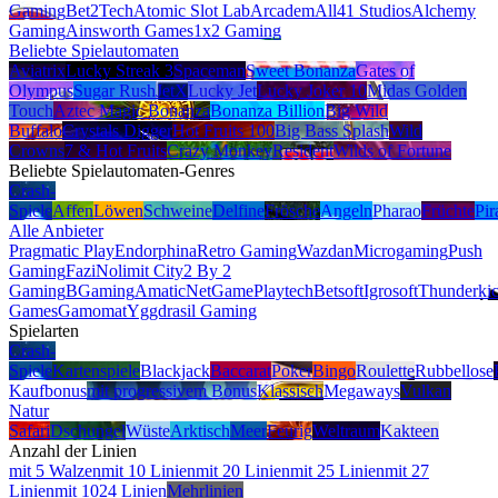
Gaming
Bet2Tech
Atomic Slot Lab
Arcadem
All41 Studios
Alchemy
Gaming
Ainsworth Games
1x2 Gaming
Beliebte Spielautomaten
Aviatrix
Lucky Streak 3
Spaceman
Sweet Bonanza
Gates of
Olympus
Sugar Rush
JetX
Lucky Jet
Lucky Joker 10
Midas Golden
Touch
Aztec Magic Bonanza
Bonanza Billion
Big Wild
Buffalo
Crystals Digger
Hot Fruits 100
Big Bass Splash
Wild
Crowns
7 & Hot Fruits
Crazy Monkey
Resident
Wilds of Fortune
Beliebte Spielautomaten-Genres
Crash-
Spiele
Affen
Löwen
Schweine
Delfine
Frösche
Angeln
Pharao
Früchte
Pir
Alle Anbieter
Pragmatic Play
Endorphina
Retro Gaming
Wazdan
Microgaming
Push
Gaming
Fazi
Nolimit City
2 By 2
Gaming
BGaming
Amatic
NetGame
Playtech
Betsoft
Igrosoft
Thunderki
Games
Gamomat
Yggdrasil Gaming
Spielarten
Crash-
Spiele
Kartenspiele
Blackjack
Baccarat
Poker
Bingo
Roulette
Rubbellose
Kaufbonus
mit progressivem Bonus
Klassisch
Megaways
Vulkan
Natur
Safari
Dschungel
Wüste
Arktisch
Meer
Feurig
Weltraum
Kakteen
Anzahl der Linien
mit 5 Walzen
mit 10 Linien
mit 20 Linien
mit 25 Linien
mit 27
Linien
mit 1024 Linien
Mehrlinien