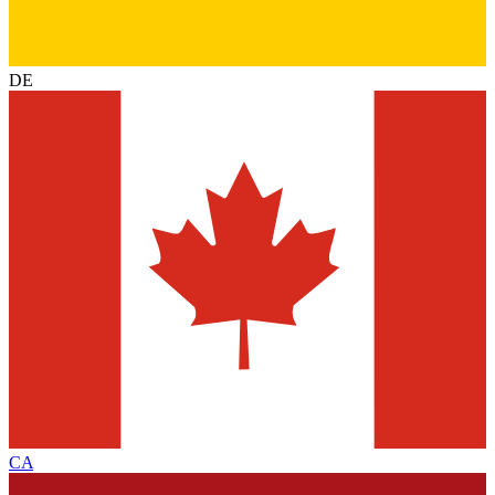
DE
CA