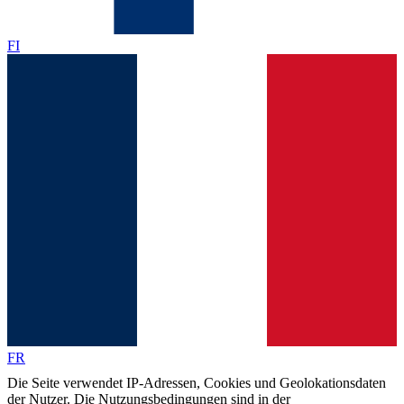
FI
FR
Die Seite verwendet IP-Adressen, Cookies und Geolokationsdaten
der Nutzer. Die Nutzungsbedingungen sind in der