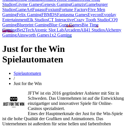
Studios
Givme Games
Genesis Gaming
Gamzix
Gameburger
Studios
GameArt
Fugaso
Foxium
Fortune Factory
Five Men
Gaming
Felix Gaming
FBMDS
Fantasma Games
Eyecon
Evoplay
Entertainment
Elk Studios
CT Interactive
Crazy Tooth Studio
CQ9
Gaming
Blueprint Gaming
Blue Guru Games
Big Time
Gaming
Bet2Tech
Atomic Slot Lab
Arcadem
All41 Studios
Alchemy
Gaming
Ainsworth Games
1x2 Gaming
Just for the Win
Spielautomaten
Spielautomaten
/
Just for the Win
JFTW ist ein 2016 gegründeter Anbieter mit Sitz in
Schweden. Das Unternehmen ist auf die Entwicklung
einzigartiger und innovativer Spiele für Online-
Casinos spezialisiert.
Eines der Hauptmerkmale der Just for the Win-Spiele
ist die hohe Qualität der Grafiken und Animationen. Das
Unternehmen ist außerdem für seine hellen und farbenfrohen