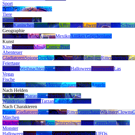
Sport
Fußball
Basketball
Kämpfe
Tiere
Bären
Elefanten
King
Kong
Kaninchen
Pandas
Fuchs
Affen
Bullen
Löwen
Panther
Tiger
Schwei
Geographie
Antikes Rom
Asien
Ägypten
Mexiko
Antikes Griechenland
Kunst
Kino
Prominente
Musik
Comics
Pixel
Abenteuer
Gladiatoren
Spione
Detektiv
Cowboys
Mafia
Banditen
Ritter
Sherlock
Gol
Feiertage
Karneval
Weihnachten
Santa
Neujahr
Halloween
Feuerwerke
Las
Vegas
Fische
Haie
Delfine
Oktopusse
Meerjungfrauen
Frösche
Angeln
Nach Helden
King Kong
Pharao
Santa
Sherlock
Alice im
Wunderland
Aladdin
Tarzan
Casanova
Kleopatra
Nach Charakteren
Piraten
Gladiatoren
Santa
Cowboys
Ritter
Leprechaun
Wikinger
Clowns
G
Märchen
Drachen
Magie
Fantasy
Feen
Prinzessinnen
Hexen
Leprechaun
Phönix
Monster
Halloween
Horror
Vampire
Zombies
Außerirdische
UFOs