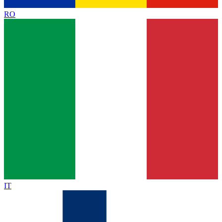
RO
IT