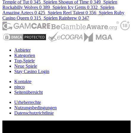
Temple of Tut
0
345
Spielen
Shogun of Time
0
349
Spielen
Rockabilly Wolves
0
389
Spielen
Icy Gems
0
332
Spielen
Amazing Aztecs
0
425
Spielen
Reel Talent
0
356
Spielen
Ruby
Casino Queen
0
315
Spielen
Rainbrew
0
347
Anbieter
Kategorien
Top-Spiele
Neue Spiele
Stay Casino Login
Kontakte
pinco
Seitenübersicht
Urheberrechte
Nutzungsbedingungen
Datenschutzrichtlinie