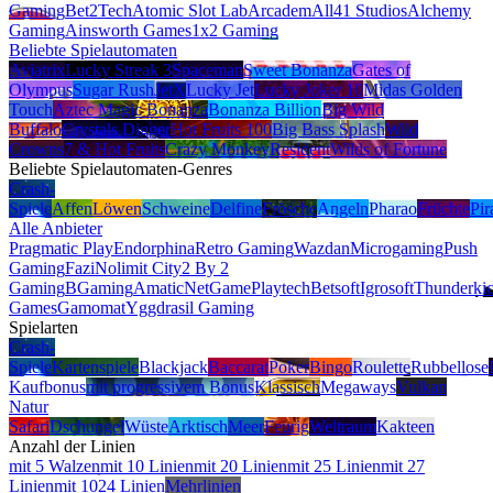
Gaming
Bet2Tech
Atomic Slot Lab
Arcadem
All41 Studios
Alchemy
Gaming
Ainsworth Games
1x2 Gaming
Beliebte Spielautomaten
Aviatrix
Lucky Streak 3
Spaceman
Sweet Bonanza
Gates of
Olympus
Sugar Rush
JetX
Lucky Jet
Lucky Joker 10
Midas Golden
Touch
Aztec Magic Bonanza
Bonanza Billion
Big Wild
Buffalo
Crystals Digger
Hot Fruits 100
Big Bass Splash
Wild
Crowns
7 & Hot Fruits
Crazy Monkey
Resident
Wilds of Fortune
Beliebte Spielautomaten-Genres
Crash-
Spiele
Affen
Löwen
Schweine
Delfine
Frösche
Angeln
Pharao
Früchte
Pir
Alle Anbieter
Pragmatic Play
Endorphina
Retro Gaming
Wazdan
Microgaming
Push
Gaming
Fazi
Nolimit City
2 By 2
Gaming
BGaming
Amatic
NetGame
Playtech
Betsoft
Igrosoft
Thunderki
Games
Gamomat
Yggdrasil Gaming
Spielarten
Crash-
Spiele
Kartenspiele
Blackjack
Baccarat
Poker
Bingo
Roulette
Rubbellose
Kaufbonus
mit progressivem Bonus
Klassisch
Megaways
Vulkan
Natur
Safari
Dschungel
Wüste
Arktisch
Meer
Feurig
Weltraum
Kakteen
Anzahl der Linien
mit 5 Walzen
mit 10 Linien
mit 20 Linien
mit 25 Linien
mit 27
Linien
mit 1024 Linien
Mehrlinien