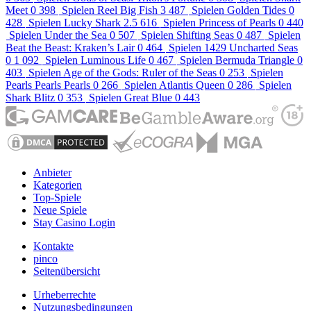
Meet
0
398
Spielen
Reel Big Fish
3
487
Spielen
Golden Tides
0
428
Spielen
Lucky Shark
2.5
616
Spielen
Princess of Pearls
0
440
Spielen
Under the Sea
0
507
Spielen
Shifting Seas
0
487
Spielen
Beat the Beast: Kraken’s Lair
0
464
Spielen
1429 Uncharted Seas
0
1 092
Spielen
Luminous Life
0
467
Spielen
Bermuda Triangle
0
403
Spielen
Age of the Gods: Ruler of the Seas
0
253
Spielen
Pearls Pearls Pearls
0
266
Spielen
Atlantis Queen
0
286
Spielen
Shark Blitz
0
353
Spielen
Great Blue
0
443
Anbieter
Kategorien
Top-Spiele
Neue Spiele
Stay Casino Login
Kontakte
pinco
Seitenübersicht
Urheberrechte
Nutzungsbedingungen