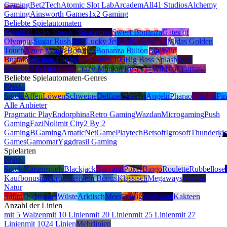
Gaming
Bet2Tech
Atomic Slot Lab
Arcadem
All41 Studios
Alchemy
Gaming
Ainsworth Games
1x2 Gaming
Beliebte Spielautomaten
Aviatrix
Lucky Streak 3
Spaceman
Sweet Bonanza
Gates of
Olympus
Sugar Rush
JetX
Lucky Jet
Lucky Joker 10
Midas Golden
Touch
Aztec Magic Bonanza
Bonanza Billion
Big Wild
Buffalo
Crystals Digger
Hot Fruits 100
Big Bass Splash
Wild
Crowns
7 & Hot Fruits
Crazy Monkey
Resident
Wilds of Fortune
Beliebte Spielautomaten-Genres
Crash-
Spiele
Affen
Löwen
Schweine
Delfine
Frösche
Angeln
Pharao
Früchte
Pir
Alle Anbieter
Pragmatic Play
Endorphina
Retro Gaming
Wazdan
Microgaming
Push
Gaming
Fazi
Nolimit City
2 By 2
Gaming
BGaming
Amatic
NetGame
Playtech
Betsoft
Igrosoft
Thunderki
Games
Gamomat
Yggdrasil Gaming
Spielarten
Crash-
Spiele
Kartenspiele
Blackjack
Baccarat
Poker
Bingo
Roulette
Rubbellose
Kaufbonus
mit progressivem Bonus
Klassisch
Megaways
Vulkan
Natur
Safari
Dschungel
Wüste
Arktisch
Meer
Feurig
Weltraum
Kakteen
Anzahl der Linien
mit 5 Walzen
mit 10 Linien
mit 20 Linien
mit 25 Linien
mit 27
Linien
mit 1024 Linien
Mehrlinien