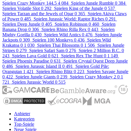
Spielen
Crazy Monkey
144.5
4 084
Spielen
Jungle Rumble
0
384
Spielen
Volatile Slot
0
292
Spielen
King of the Jungle
0
537
Spielen
Tarzan and the Jewels of Opar
0
365
Spielen
Akiva Claws
of Power
0
485
Spielen
Jurassic World: Raptor Riches
0
291
Spielen
Deep Jungle
0
405
Spielen
Robinson
0
460
Spielen
Banana Drop
0
306
Spielen
Rhino Rilla Rex
0
443
Spielen
Mighty Gorilla
0
430
Spielen
Wild Antics
0
476
Spielen
Jungle
Jackpots
0
309
Spielen
100 Monkeys
0
436
Spielen
Wild
Krakatoa
0
1 030
Spielen
Thai Blossoms
0
1 506
Spielen
Jungle
Stripes
0
279
Spielen
Safari Sam
0
276
Spielen
2 Million B.C.
0
243
Spielen
Lava Gold
0
621
Spielen
Rex The Hunt
0
1 149
Spielen
Phoenix Paradise
0
631
Spielen
Crystal Quest Deep Jungle
0
486
Spielen
Jurassic Island II
0
491
Spielen
Gold Pile:
Orangutan
1
421
Spielen
Rhino Blitz
0
223
Spielen
Savage Jungle
0
422
Spielen
Jungle Giants
0
239
Spielen
Crazy Monkey 2
0
1
721
Spielen
Jurassic World
0
515
Anbieter
Kategorien
Top-Spiele
Neue Spiele