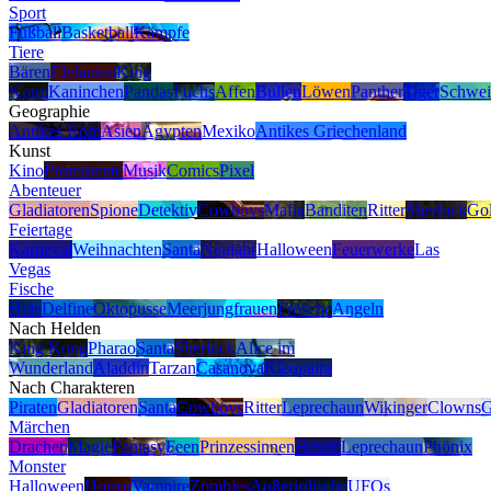
Sport
Fußball
Basketball
Kämpfe
Tiere
Bären
Elefanten
King
Kong
Kaninchen
Pandas
Fuchs
Affen
Bullen
Löwen
Panther
Tiger
Schwei
Geographie
Antikes Rom
Asien
Ägypten
Mexiko
Antikes Griechenland
Kunst
Kino
Prominente
Musik
Comics
Pixel
Abenteuer
Gladiatoren
Spione
Detektiv
Cowboys
Mafia
Banditen
Ritter
Sherlock
Gol
Feiertage
Karneval
Weihnachten
Santa
Neujahr
Halloween
Feuerwerke
Las
Vegas
Fische
Haie
Delfine
Oktopusse
Meerjungfrauen
Frösche
Angeln
Nach Helden
King Kong
Pharao
Santa
Sherlock
Alice im
Wunderland
Aladdin
Tarzan
Casanova
Kleopatra
Nach Charakteren
Piraten
Gladiatoren
Santa
Cowboys
Ritter
Leprechaun
Wikinger
Clowns
G
Märchen
Drachen
Magie
Fantasy
Feen
Prinzessinnen
Hexen
Leprechaun
Phönix
Monster
Halloween
Horror
Vampire
Zombies
Außerirdische
UFOs