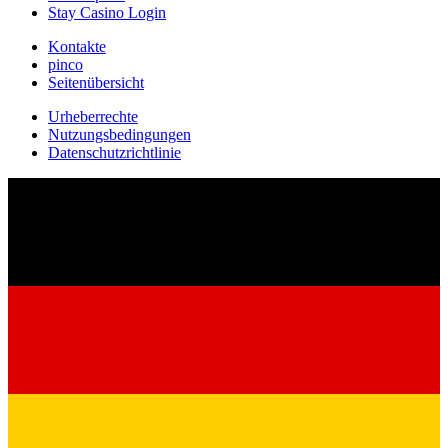
Stay Casino Login
Kontakte
pinco
Seitenübersicht
Urheberrechte
Nutzungsbedingungen
Datenschutzrichtlinie