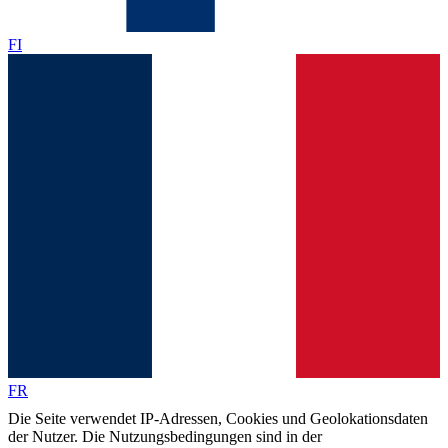
FI
FR
Die Seite verwendet IP-Adressen, Cookies und Geolokationsdaten
der Nutzer. Die Nutzungsbedingungen sind in der