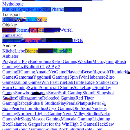
Mythologie
Antikes Griechenland
Zeus
Pharao
Kleopatra
Transport
Rennen
Motorräder
Züge
Objekte
Bücher
Totems
Juwelen
Glocken
Würfel
Fantastisch
Superhelden
Cyberpunk
Außerirdische
UFOs
Andere
Küche
Liebe
Bienen
Insekten
Mittelalter
Anbieter
Pragmatic Play
Endorphina
Retro Gaming
Wazdan
Microgaming
Push
Gaming
Fazi
Nolimit City
2 By 2
Gaming
BGaming
Amatic
NetGame
Playtech
Betsoft
Igrosoft
Thunderki
Games
Gamomat
Yggdrasil Gaming
1Spin4Win
Habanero
Zitro
Games
Zillion Games
Win Fast
TrueLab
Triple Edge Studios
Tom
Horn Gaming
Swintt
Stormcraft Studios
StakeLogic
SpinPlay
Games
Snowborn Games
SmartSoft Gaming
Slotmill
Slingshot
Studios
Skillzzgaming
Reloaded Gaming
Red Tiger
Gaming
Rabcat
Pulse 8 Studios
PlayPearls
Platipus
Peter &
Sons
PearFiction Studios
Oryx Gaming
Old Skool
Nucleus
Gaming
Northern Lights Gaming
Neon Valley Studios
Neko
Games
MrSlotty
Mascot Gaming
Mancala Gaming
Lightning
Box
Kalamba Games
Just for the Win
High 5 Games
HackSaw
Gaming
Gong Gaming
Golden Rock Studios
Gold Coin